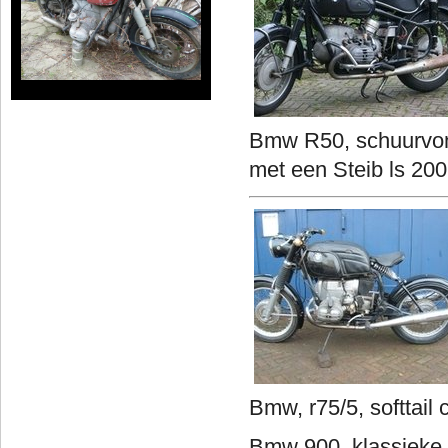
Bmw R50, schuurvond
met een Steib ls 200
Bmw, r75/5, softtail 
Bmw 900, klassieke 