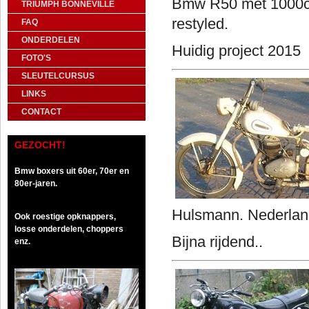
Bmw R50 met 1000cc 
TRIUMPH BONNEVILLE
restyled.
FAQ
ONDERDELEN
Huidig project 2015
FOTO'S
SLEUTELCURSUS
LINKS
CONTACT
GEZOCHT!
Bmw boxers uit 60er, 70er en
80er-jaren.
Hulsmann. Nederland
Ook roestige opknappers,
losse onderdelen, choppers
Bijna rijdend..
enz.