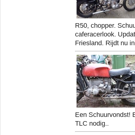
R50, chopper. Schuur
caferacerlook. Upda
Friesland. Rijdt nu 
Een Schuurvondst! B
TLC nodig..