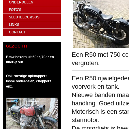
ONDERDELEN
FOTO'S
SLEUTELCURSUS
LINKS
CONTACT
GEZOCHT!
Een R50 me
Bmw boxers uit 60er, 70er en
vergroten.
80er-jaren.
Ook roestige opknappers,
Een R50 rijwielgede
losse onderdelen, choppers
voorvork en tank.
enz.
Nieuwe banden maar 
handling. Goed uitz
Motorisch is een sta
starmotor.
De motorfiets is be