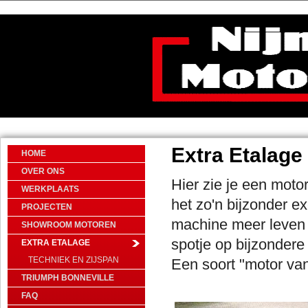
Extra Etalage
HOME
OVER ONS
Hier zie je een moto
WERKPLAATS
het zo'n bijzonder e
PROJECTEN
machine meer leven e
SHOWROOM MOTOREN
spotje op bijzonder
EXTRA ETALAGE
TECHNIEK EN ZIJSPAN
Een soort "motor va
TRIUMPH BONNEVILLE
FAQ