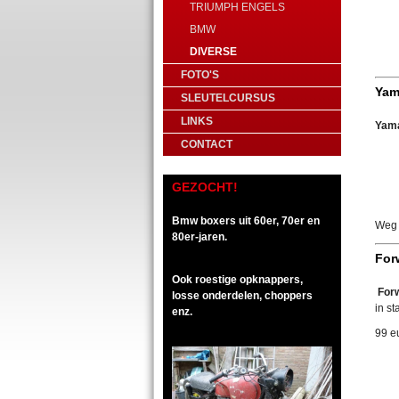
TRIUMPH ENGELS
BMW
DIVERSE
FOTO'S
Yam
SLEUTELCURSUS
LINKS
Yama
CONTACT
GEZOCHT!
Bmw boxers uit 60er, 70er en
Weg 
80er-jaren.
For
Ook roestige opknappers,
For
losse onderdelen, choppers
in st
enz.
99 e