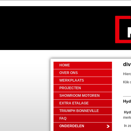
div
HOME
OVER ONS
Hier
WERKPLAATS
Klik 
PROJECTEN
SHOWROOM MOTOREN
Hyd
EXTRA ETALAGE
TRIUMPH BONNEVILLE
Hyd
merk
FAQ
In z
ONDERDELEN