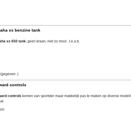
aha xs benzine tank
ha xs 650 tank.
geen kraan, niet zo mooi , t.e.a.b.
(gegeven..)
ward controls
ward controls
komen van sportster maar makkelijk pas te maken op diverse modelle
aal.
uro