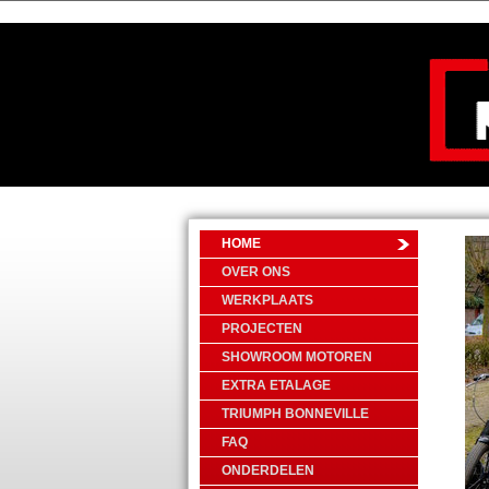
HOME
OVER ONS
WERKPLAATS
PROJECTEN
SHOWROOM MOTOREN
EXTRA ETALAGE
TRIUMPH BONNEVILLE
FAQ
ONDERDELEN