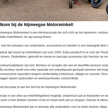
lkom bij de Nijmeegse Motorwinkel!
ijmeegse Motorwinkel is een éénmanszaak die zich richt op het repareren, restaur
sieke motorfietsen, de zgn.young-timers.
 ook het verkopen van onderdelen, accessoires en banden is een belangrijk deel va
adruk ligt vooral op motorfietsen van voor 2000. Extra aandacht is er voor de Triu
boxers. Onderdelen, gebruikt en nieuw en speciale acessoires zijn hiervoor op vo
ommunicatielijnen zijn kort. Monteur en receptie zijn een en dezelfde persoon zoda
 Bij voorkeur wordt voor elke reparatie een prijsafspraak gemaakt wanneer dat mogeli
onvoorziene reparaties wegens achterstallig onderhoud, slijtage en corrosie. Door v
leggen blijven opdrachten en werkzaamheden overzichtelijk.
eet dus waar je aan toe bent bij de Nijmeegse Motorwinkel.
rincipe is van alles op motorfietsgebied mogelijk, onderhoud aan je klassieker en 
-racer of een Bobber bouwen of las en draai-werk aan je chopper. Dat kan ik allem
jmeegse Motorwinkel kan in principe alle onderdelen voor je motor leveren. Maar de 