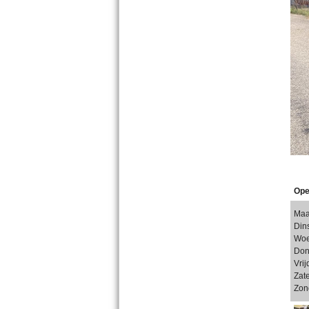
Ope
Ma
Din
Wo
Don
Vri
Zat
Zon