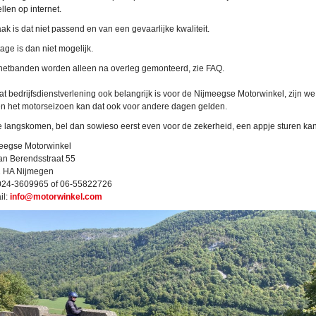
llen op internet.
ak is dat niet passend en van een gevaarlijke kwaliteit.
age is dan niet mogelijk.
rnetbanden worden alleen na overleg gemonteerd, zie FAQ.
t bedrijfsdienstverlening ook belangrijk is voor de Nijmeegse Motorwinkel, zijn w
en het motorseizoen kan dat ook voor andere dagen gelden.
je langskomen, bel dan sowieso eerst even voor de zekerheid, een appje sturen kan 
eegse Motorwinkel
Jan Berendsstraat 55
 HA Nijmegen
l. 024-3609965 of 06-55822726
il:
info@motorwinkel.com