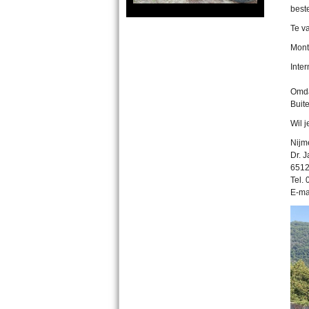
beste
Te va
Mont
Inte
Omda
Buit
Wil 
Nijm
Dr. 
6512
Te
E-ma