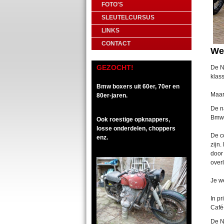
FOTO'S
SLEUTELCURSUS
LINKS
CONTACT
We
GEZOCHT!
De N
klas
Bmw boxers uit 60er, 70er en
Maar
80er-jaren.
De n
Bmw 
Ook roestige opknappers,
losse onderdelen, choppers
De c
enz.
zijn.
door 
over
Je w
In p
Café
De Ni